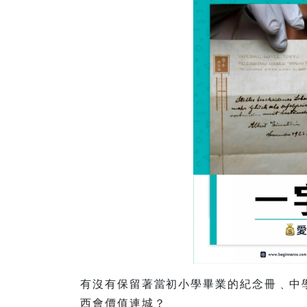
有沒有保留著當初小學畢業的紀念冊﹑中
西會價值連城？