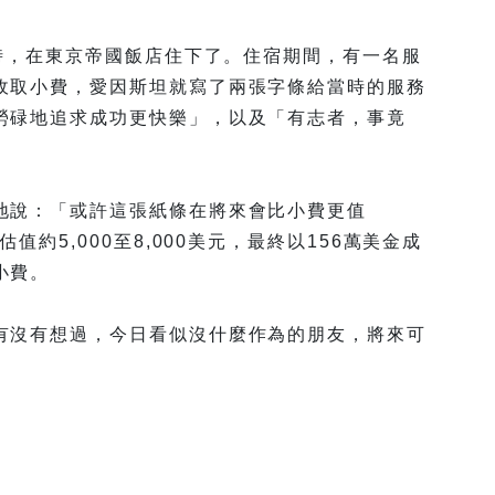
講時，在東京帝國飯店住下了。住宿期間，有一名服
收取小費，愛因斯坦就寫了兩張字條給當時的服務
勞碌地追求成功更快樂」，以及「有志者，事竟
地說：「或許這張紙條在將來會比小費更值
值約5,000至8,000美元，最終以156萬美金成
小費。
有沒有想過，今日看似沒什麼作為的朋友，將來可