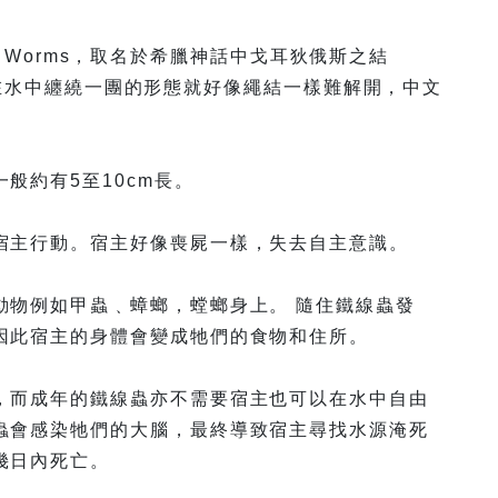
ian Worms，取名於希臘神話中戈耳狄俄斯之結
鐵線蟲在水中纏繞一團的形態就好像繩結一樣難解開，中文
般約有5至10cm長。
宿主行動。宿主好像喪屍一樣，失去自主意識。
動物例如甲蟲﹑蟑螂，螳螂身上。 隨住鐵線蟲發
因此宿主的身體會變成牠們的食物和住所。
，而成年的鐵線蟲亦不需要宿主也可以在水中自由
蟲會感染牠們的大腦，最終導致宿主尋找水源淹死
幾日內死亡。