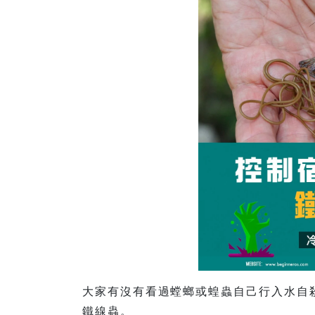
大家有沒有看過螳螂或蝗蟲自己行入水自
鐵線蟲。