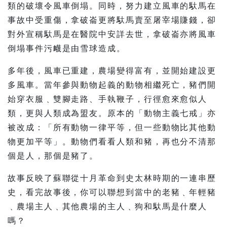
類的破壞令風車倒塌。同時，努力建立風車的馱馬在
事故中受重傷，拿破崙更將馱馬賣至屠宰場賺錢，卻
對外宣稱馱馬是在醫院中安詳去世，拿破崙亦將風車
倒塌事件污衊是由雪球造成。
多年後，風車已重建，農場變得富有，並開始建設更
多風車。當年參與動物起義的動物相繼死亡，豬們開
始穿衣服﹑雙腳走路、手執鞭子，行徑愈來愈似人
類，更與人類成為盟友。原本的「動物主義七戒」亦
被改成：「所有動物一律平等，但一些動物比其他動
物更加平等」。動物們看看人類和豬，再也分不清那
個是人，那個是豬了。
故事反映了蘇聯從十月革命到史太林時期的一連串歷
史，看完故事後，你可以聯想到當中的老豬﹑年輕豬
﹑農場主人﹑其他農場的主人﹑狗和馱馬是什麼人
嗎？