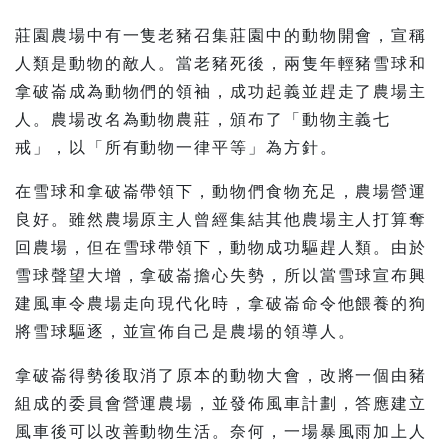
莊園農場中有一隻老豬召集莊園中的動物開會，宣稱
人類是動物的敵人。當老豬死後，兩隻年輕豬雪球和
拿破崙成為動物們的領袖，成功起義並趕走了農場主
人。農場改名為動物農莊，頒布了「動物主義七
戒」，以「所有動物一律平等」為方針。
在雪球和拿破崙帶領下，動物們食物充足，農場營運
良好。雖然農場原主人曾經集結其他農場主人打算奪
回農場，但在雪球帶領下，動物成功驅趕人類。由於
雪球聲望大增，拿破崙擔心失勢，所以當雪球宣布興
建風車令農場走向現代化時，拿破崙命令他餵養的狗
將雪球驅逐，並宣佈自己是農場的領導人。
拿破崙得勢後取消了原本的動物大會，改將一個由豬
組成的委員會營運農場，並發佈風車計劃，答應建立
風車後可以改善動物生活。奈何，一場暴風雨加上人