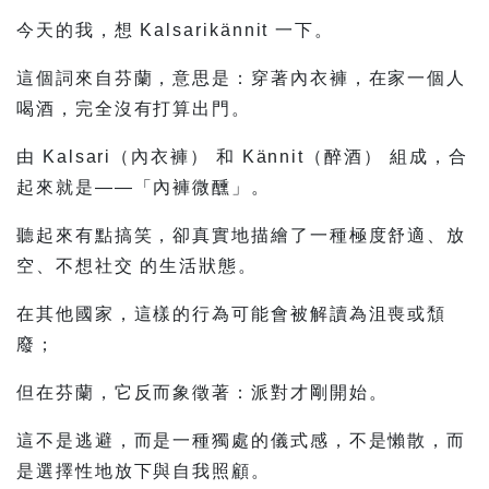
今天的我，想 Kalsarikännit 一下。
這個詞來自芬蘭，意思是：穿著內衣褲，在家一個人
喝酒，完全沒有打算出門。
由 Kalsari（內衣褲） 和 Kännit（醉酒） 組成，合
起來就是——「內褲微醺」。
聽起來有點搞笑，卻真實地描繪了一種極度舒適、放
空、不想社交 的生活狀態。
在其他國家，這樣的行為可能會被解讀為沮喪或頹
廢；
但在芬蘭，它反而象徵著：派對才剛開始。
這不是逃避，而是一種獨處的儀式感，不是懶散，而
是選擇性地放下與自我照顧。