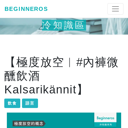
BEGINNEROS
冷知識區
【極度放空︱#內褲微
醺飲酒
Kalsarikännit】
飲食
語言