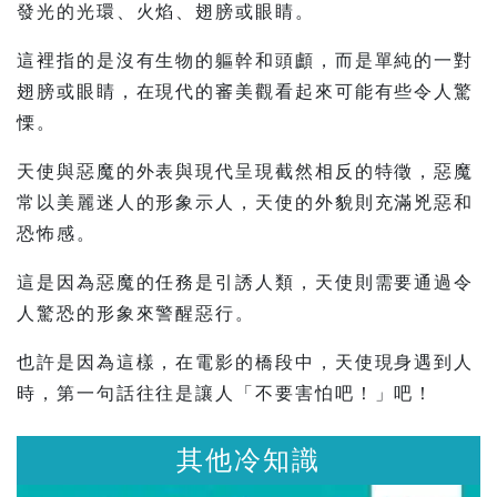
發光的光環、火焰、翅膀或眼睛。
這裡指的是沒有生物的軀幹和頭顱，而是單純的一對
翅膀或眼睛，在現代的審美觀看起來可能有些令人驚
慄。
天使與惡魔的外表與現代呈現截然相反的特徵，惡魔
常以美麗迷人的形象示人，天使的外貌則充滿兇惡和
恐怖感。
這是因為惡魔的任務是引誘人類，天使則需要通過令
人驚恐的形象來警醒惡行。
也許是因為這樣，在電影的橋段中，天使現身遇到人
時，第一句話往往是讓人「不要害怕吧！」吧！
其他冷知識
其