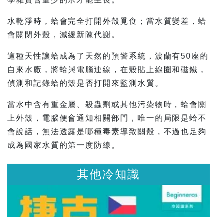
水乾淨時，蛤會完全打開外殼覓食；當水質變差，蛤
會關閉外殼，減緩新陳代謝。
這種天性讓蛤成為了天然的預警系統，波蘭有50座的
自來水廠，將蛤與電腦連線，在殼貼上線圈和磁鐵，
偵測和記錄蛤的殼是否打開來監測水質。
當水中含有重金屬、殺蟲劑或其他污染物時，蛤會關
上外殼，電腦便會通知相關部門，唯一的局限是蛤不
會說話，無法透露是哪種毒素導致關殼，不過也足夠
成為國家水質的第一度防線。
其他冷知識