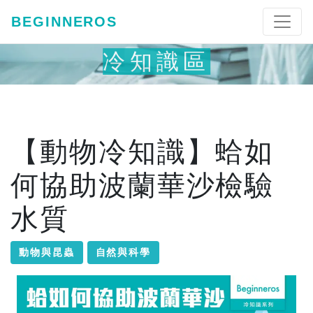
BEGINNEROS
冷知識區
【動物冷知識】蛤如
何協助波蘭華沙檢驗
水質
動物與昆蟲
自然與科學