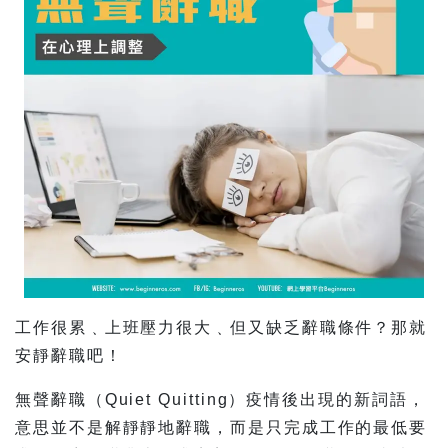
工作很累﹑上班壓力很大﹑但又缺乏辭職條件？那就
安靜辭職吧！
無聲辭職（Quiet Quitting）疫情後出現的新詞語，
意思並不是解靜靜地辭職，而是只完成工作的最低要