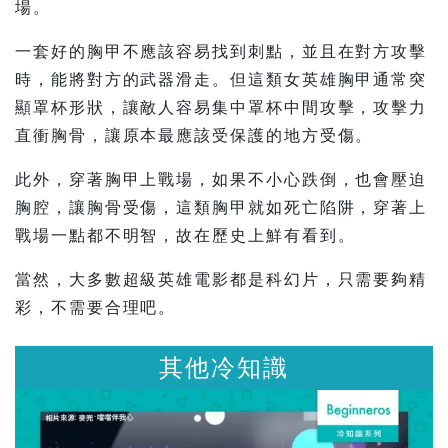
場。
一套好的胸甲不應該容易找到刺點，並且在對方攻擊
時，能將對方的武器滑走。但這類女英雄胸甲通常突
顯罩杯形狀，讓敵人容易集中罩杯中間攻擊，攻擊力
直衝胸骨，讓原本最應該受保護的地方受傷。
此外，穿著胸甲上戰場，如果不小心跌倒，也會壓迫
胸腔，讓胸骨受傷，這類胸甲就如死亡陷阱，穿著上
戰場一點都不明智，故在歷史上鮮有看到。
當然，大多數超級英雄電影都是科幻片，只需要夠精
彩，不需要合理吧。
他冷知識
其他