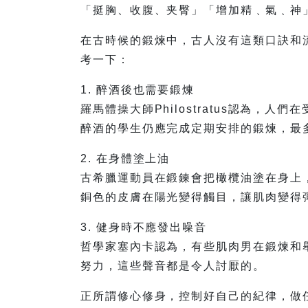
「挺胸、收腹、夹臀」「增加精﹑氣﹑神
在古時候的鍛煉中，古人沒有這類口訣和
考一下：
1. 醉酒後也需要鍛煉
羅馬體操大師Philostratus認為，
醉酒的學生仍應完成定期安排的鍛煉，最
2. 在身體塗上油
古希臘運動員在鍛鍊會把橄欖油塗在身上
銅色的皮膚在陽光變得觸目，讓肌肉變得
3. 健身時不應發出噪音
哲學家塞內卡認為，有些肌肉男在鍛煉和
努力，這些聲音都是令人討厭的。
正所謂修心修身，控制好自己的紀律，做