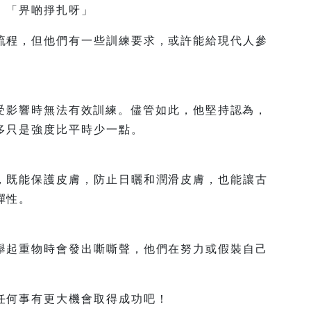
」「畀啲掙扎呀」
流程，但他們有一些訓練要求，或許能給現代人參
人們在受影響時無法有效訓練。儘管如此，他堅持認為，
多只是強度比平時少一點。
，既能保護皮膚，防止日曬和潤滑皮膚，也能讓古
彈性。
舉起重物時會發出嘶嘶聲，他們在努力或假裝自己
任何事有更大機會取得成功吧！