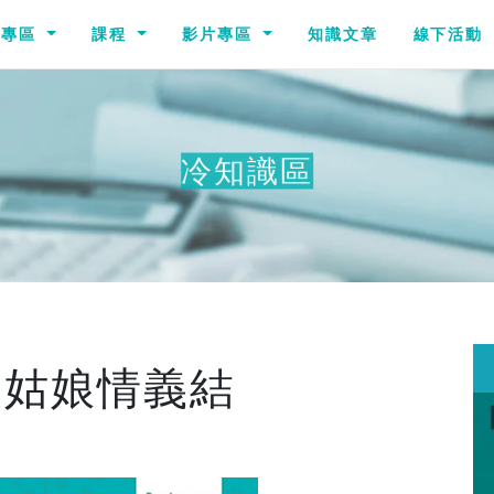
識專區
課程
影片專區
知識文章
線下活動
冷知識區
其他冷
灰姑娘情義結