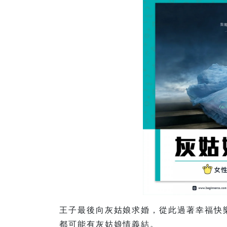
王子最後向灰姑娘求婚，從此過著幸福快
都可能有灰姑娘情義結。