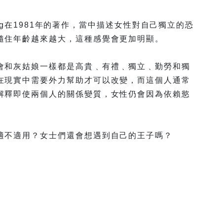
ling在1981年的著作，當中描述女性對自己獨立的恐
隨住年齡越來越大，這種感覺會更加明顯。
會和灰姑娘一樣都是高貴﹑有禮﹑獨立﹑勤勞和獨
在現實中需要外力幫助才可以改變，而這個人通常
解釋即使兩個人的關係變質，女性仍會因為依賴慾
適不適用？女士們還會想遇到自己的王子嗎？