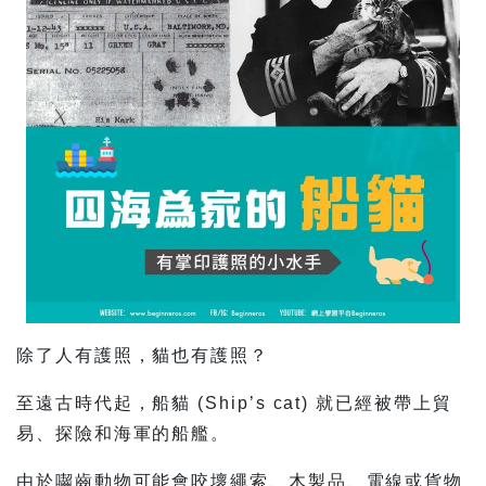
除了人有護照，貓也有護照？
至遠古時代起，船貓 (Ship’s cat) 就已經被帶上貿
易、探險和海軍的船艦。
由於囓齒動物可能會咬壞繩索、木製品、電線或貨物