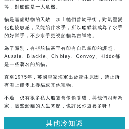
等，對船艦是一大危機。
貓是囓齒動物的天敵，加上牠們善於平衡，對氣壓變
化也較敏感，又能陪伴水手，所以船貓就成為了水手
的好幫手，不少水手更視船貓為吉祥物。
為了識別，有些船貓甚至有印有自己掌印的護照，
Aussie、Blackie、Chibley、Convoy、Kiddo都
是一些著名的船貓。
直至1975年，英國皇家海軍出於衛生原因，禁止所
有海上船隻上養貓或其他寵物。
不過，仍有很多私人船隻會偷偷養貓，與他們四海為
家，這些船貓的人生閱歷，也許比你還要多呀！
其他冷知識
其