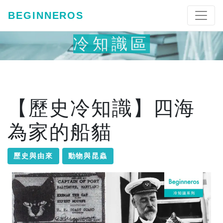
BEGINNEROS
冷知識區
【歷史冷知識】四海
為家的船貓
歷史與由來
動物與昆蟲