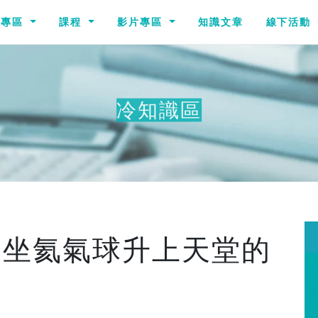
識專區
課程
影片專區
知識文章
線下活動
冷知識區
其
乘坐氦氣球升上天堂的