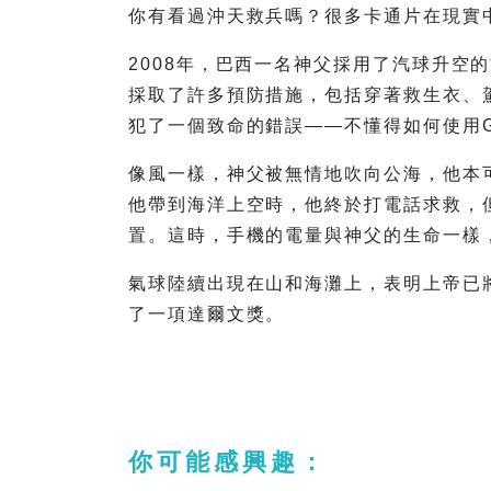
你有看過沖天救兵嗎？很多卡通片在現實
2008年，巴西一名神父採用了汽球升空
採取了許多預防措施，包括穿著救生衣、駕
犯了一個致命的錯誤——不懂得如何使用G
像風一樣，神父被無情地吹向公海，他本
他帶到海洋上空時，他終於打電話求救，
置。這時，手機的電量與神父的生命一樣
氣球陸續出現在山和海灘上，表明上帝已
了一項達爾文獎。
你可能感興趣：