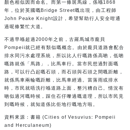
顏色相似因而命名。而第一條斑馬線，係喺1868
年，位於英國嘅Bridge Street嘅出現，由工程師
John Peake Knight設計，希望幫助行人安全咁通
過呢條繁忙大道。
不過早喺超過2000年之前，古羅馬城市龐貝
Pompeii就已經有類似嘅概念。由於龐貝道路會配合
排水同污水處理系統，所以比人行嘅路係高啲，低啲
嘅路就係「馬路」，比馬車行。當市民想過對面嘅
路，可以行凸起嘅石頭，而石頭與石頭之間嘅距離，
就係馬車兩輪嘅距離，比馬車經過。當落雨或排水
時，市民就唔洗行喺道路上面，整污糟自己。情況有
啲似過河嘅時候，踩住石仔嚟過嘅道理，所以市民見
到嘅時候，就知道係比佢地行嘅地方啦。
資料來源：書籍 (Cities of Vesuvius: Pompeii
and Herculaneum)