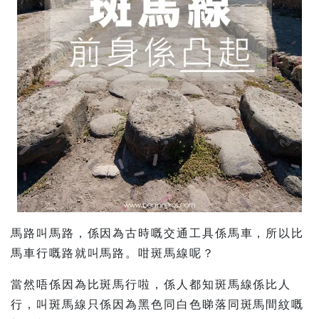
馬路叫馬路，係因為古時嘅交通工具係馬車，所以比
馬車行嘅路就叫馬路。咁斑馬線呢？
當然唔係因為比斑馬行啦，係人都知斑馬線係比人
行，叫斑馬線只係因為黑色同白色睇落同斑馬間紋嘅