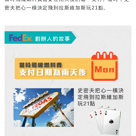
密夫把心一橫決定飛到拉斯維加斯玩21點。