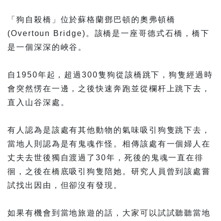
「狗自殺橋」位於蘇格蘭鄧巴頓的奧弗頓橋
(Overtoun Bridge)。該橋是一座哥德式石橋，橋下
是一個深深的峽谷。
自1950年起，超過300隻狗從該橋跳下，狗隻經過時
會突然愣在一邊，之後快速奔跑並從欄杆上跳下去，
直入山谷深處。
有人認為是該處有其他動物的氣味吸引狗隻跳下去，
當地人則認為是有鬼魂作怪。相傳該處有一個婦人在
丈夫去世後獨自渡過了30年，死後的鬼魂一直在徘
徊，之後在橋底吸引狗隻陪她。研究人員曾到該處嘗
試找出因由，但卻沒有發現。
如果有機會到當地旅遊的話，大家可以試試聽聽當地