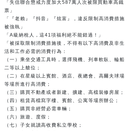
「失信聯合懲戒力度加大587萬人次被限買動車高鐵
票」
「『老賴』『抖音』『炫富』，違反限制高消費措施
被強執」
「A級納稅人，這41項福利絕不能錯過！」
「被採取限制消費措施後，不得有以下高消費及非生
活和工作必需的消費行為：
（一）乘坐交通工具時，選擇飛機、列車軟臥、輪船
二等以上艙位；
（二）在星級以上賓館、酒店、夜總會、高爾夫球場
等場所進行高消費；
（三）購買不動產或者新建、擴建、高檔裝修房屋；
（四）租賃高檔寫字樓、賓館、公寓等場所辦公；
（五）購買非經營必需車輛；
（六）旅遊、度假；
（七）子女就讀高收費私立學校；