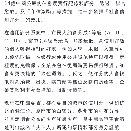
14億中國公民的信譽度實行記錄和評分，透過「聯合
懲戒」及「守信激勵」等措施，進一步發揮「社會信
用評分」的效用。
在信用評分系統中，市民大約會分成4等級（A﹑B﹑
C﹑D），當中以A級為最高，D級最低。高信用評級
的個人獲得相對的好處，例如入學﹑求職﹑入黨等可
以優先取錄，在銀行或使用公共設施時可以獲得一定
程度的免擔保，企業亦會在從商時更易獲得融資，並
會有更快捷的「綠色通道」；反之，低評分的人會被
限制高消費、出境、購買頭等機位及購買房產等，企
業貸款利率亦會增加、限制發債等。
現時在中國各省，都有各自的城市的信用分，例如杭
州的錢江分、廈門市的白鷺分、蘇州市的桂花分等，
並且定期會公布紅名單和黑名單，當中黑名單更會清
楚列出該名「失信人」所犯的事情和部分身分証號