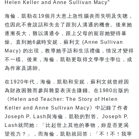
Helen Keller and Anne Sullivan Macy”
海倫．凱勒在19個月大患上急性腦炎而失明及失聰，
也因此不會說話和失去了跟別人溝通的機會。後來她
逐漸長大，難以溝通令，跟上父母的寵容她變得暴
燥。直到她6歲時安妮．蘇利文 (Anne Sullivan
Macy) 的出現，教導她手語和生活禮儀，情況才變得
不一樣。後來，海倫．凱勒更取得文學學士學位，成
為作家及講師。
在1920年代，海倫．凱勒和安妮．蘇利文就曾經因
為財政困難而參與雜耍表演去賺錢。在1980出版的
《Helen and Teacher: The Story of Helen
Keller and Anne Sullivan Macy》中記錄了作者
Joseph P. Lash與海倫．凱勒的對答。Joseph P.
Lash就問她：「比起世上其他的事物，妳是否更渴
望視力？」，而海倫．凱勒就回答：「不！不！我寧