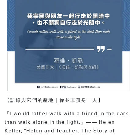
【語錄與它們的產地｜你並非孤身一人】
「I would rather walk with a friend in the dark
than walk alone in the light.」—— Helen
Keller, “Helen and Teacher: The Story of