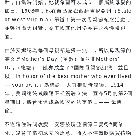
世，自當時開始，她就希望可以成立一個屬於母親的
節日。1908年，她在自己家鄉西維吉尼亞州（State
of West Virginia）舉辦了第一次母親節紀念活動，
並獲得廣大迴響，令美國其他州份亦在之後慢慢跟
隨。
由於安娜認為每個母親都是獨一無二，所以母親節的
英文是Mother’s Day（單數）而並非Mothers’
Day（複數）。她亦成立了#國際母親節組織，並且
以「in honor of the best mother who ever lived
— your own.」為標語，大力推動母親節。1914
年，美國總統威爾遜正式簽署立法，宣布5月的第2個
星期日，將會永遠成為國家的法定假日—— 母親
節。
不過隨住時間改變，安娜發現整個節日變得#商業
化，違背了當初成立的原意。商人不停鼓吹購買禮物