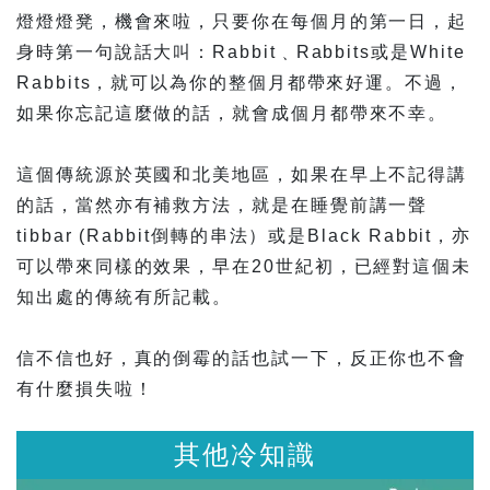
燈燈燈凳，機會來啦，只要你在每個月的第一日，起
身時第一句說話大叫：Rabbit﹑Rabbits或是White
Rabbits，就可以為你的整個月都帶來好運。不過，
如果你忘記這麼做的話，就會成個月都帶來不幸。
這個傳統源於英國和北美地區，如果在早上不記得講
的話，當然亦有補救方法，就是在睡覺前講一聲
tibbar (Rabbit倒轉的串法）或是Black Rabbit，亦
可以帶來同樣的效果，早在20世紀初，已經對這個未
知出處的傳統有所記載。
信不信也好，真的倒霉的話也試一下，反正你也不會
有什麼損失啦！
識
其他冷知識