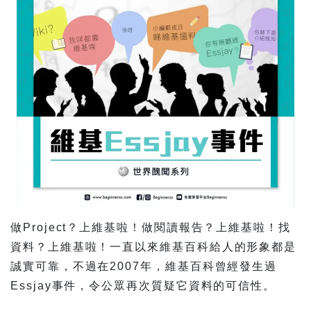
做Project？上維基啦！做閱讀報告？上維基啦！找
資料？上維基啦！一直以來維基百科給人的形象都是
誠實可靠，不過在2007年，維基百科曾經發生過
Essjay事件，令公眾再次質疑它資料的可信性。