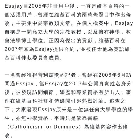
Essjay自2005年註冊用戶後，一直是維基百科的一
個活躍用戶，曾經在維基百科的兩萬條題目中作出修
改，主要集中於宗教類文章。在個人檔案中，Essjay
自稱是一間私立大學的宗教教授，以及擁有神學﹑教
會法學博士學位。正因為傑出的貢獻，維基百科在
2007年頭為Essjay提供合約，並被任命他為英語維
基百科仲裁委員會成員。
一名曾經獲得普利茲獎的記者，曾經在2006年6月訪
問過Essjay，當Essjay在2017年公開真實姓名身分
後，被發現訪問細節﹑學歷和專業資格有所出入，事
件在維基百科社群和傳媒間引起熱烈討論。追查之
下，大家發現Essjay原來是一位無任何大學學位的學
生，亦無神學資格，平時只是依靠書籍
（Catholicism for Dummies）為維基內容作出修
改。