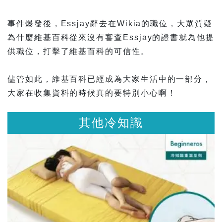
事件爆發後，Essjay辭去在Wikia的職位，大眾質疑
為什麼維基百科從來沒有審查Essjay的證書就為他提
供職位，打擊了維基百科的可信性。
儘管如此，維基百科已經成為大家生活中的一部分，
大家在收集資料的時候真的要特別小心啊！
他冷知識
其他冷