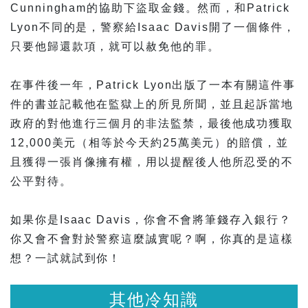
Cunningham的協助下盜取金錢。然而，和Patrick
Lyon不同的是，警察給Isaac Davis開了一個條件，
只要他歸還款項，就可以赦免他的罪。
在事件後一年，Patrick Lyon出版了一本有關這件事
件的書並記載他在監獄上的所見所聞，並且起訴當地
政府的對他進行三個月的非法監禁，最後他成功獲取
12,000美元（相等於今天約25萬美元）的賠償，並
且獲得一張肖像擁有權，用以提醒後人他所忍受的不
公平對待。
如果你是Isaac Davis，你會不會將筆錢存入銀行？
你又會不會對於警察這麼誠實呢？啊，你真的是這樣
想？一試就試到你！
其他冷知識