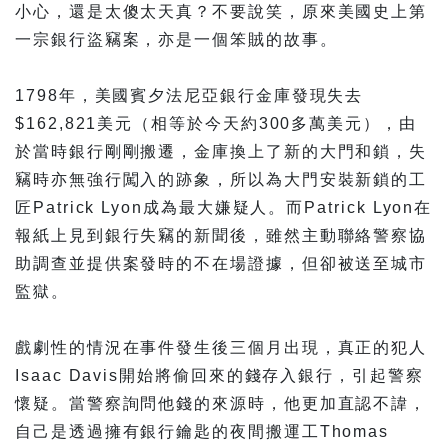
小心，還是太傻太天真？不要說笑，原來美國史上第
一宗銀行盜竊案，亦是一個笨賊的故事。
1798年，美國賓夕法尼亞銀行金庫發現失去
$162,821美元（相等於今天約300多萬美元），由
於當時銀行剛剛搬遷，金庫換上了新的大門和鎖，失
竊時亦無強行闖入的跡象，所以為大門安裝新鎖的工
匠Patrick Lyon成為最大嫌疑人。而Patrick Lyon在
報紙上見到銀行失竊的新聞後，雖然主動聯絡警察協
助調查並提供案發時的不在場證據，但卻被送至城市
監獄。
戲劇性的情況在事件發生後三個月出現，真正的犯人
Isaac Davis開始將偷回來的錢存入銀行，引起警察
懷疑。當警察詢問他錢的來源時，他更加直認不諱，
自己是透過擁有銀行鑰匙的夜間搬運工Thomas