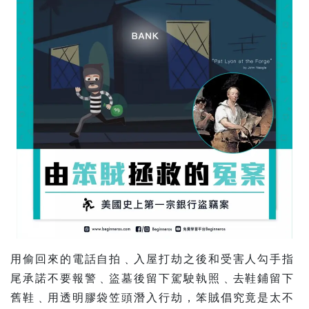
用偷回來的電話自拍﹑入屋打劫之後和受害人勾手指
尾承諾不要報警﹑盜墓後留下駕駛執照﹑去鞋鋪留下
舊鞋﹑用透明膠袋笠頭潛入行劫，笨賊倡究竟是太不