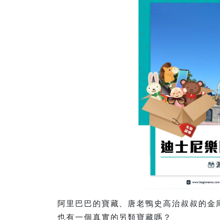
阿里巴巴的寶藏、唐老鴨史高治叔叔的金
也有一個真實的另類寶藏嗎？