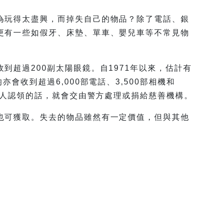
為玩得太盡興，而掉失自己的物品？除了電話、銀
更有一些如假牙、床墊、單車、嬰兒車等不常見物
到超過200副太陽眼鏡。自1971年以來，估計有
會收到超過6,000部電話、3,500部相機和
，無人認領的話，就會交由警方處理或捐給慈善機構。
也可獲取。失去的物品雖然有一定價值，但與其他