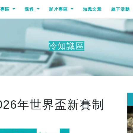
識專區
課程
影片專區
知識文章
線下活動
冷知識區
026年世界盃新賽制