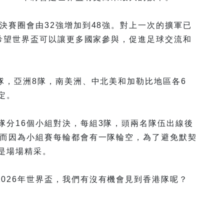
盃決賽圈會由32強增加到48強。對上一次的擴軍已
的是希望世界盃可以讓更多國家參與，促進足球交流和
9隊，亞洲8隊，南美洲、中北美和加勒比地區各6
定。
隊分16個小組對決，每組3隊，頭兩名隊伍出線後
。而因為小組賽每輪都會有一隊輪空，為了避免默契
是場場精采。
026年世界盃，我們有沒有機會見到香港隊呢？