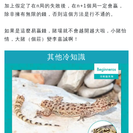
加上假定了在n局的失敗後，在n+1個局一定會贏，
除非擁有無限的錢，否則這個方法是行不通的。
如果是這麼易贏錢，賭場就不會越開越大啦，小賭怡
情，大賭（個莊）變李嘉誠啊！
其他冷知識