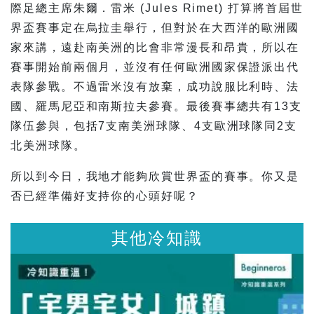
際足總主席朱爾．雷米 (Jules Rimet) 打算將首屆世
界盃賽事定在烏拉圭舉行，但對於在大西洋的歐洲國
家來講，遠赴南美洲的比會非常漫長和昂貴，所以在
賽事開始前兩個月，並沒有任何歐洲國家保證派出代
表隊參戰。不過雷米沒有放棄，成功說服比利時、法
國、羅馬尼亞和南斯拉夫參賽。最後賽事總共有13支
隊伍參與，包括7支南美洲球隊、4支歐洲球隊同2支
北美洲球隊。
所以到今日，我地才能夠欣賞世界盃的賽事。你又是
否已經準備好支持你的心頭好呢？
其他冷知識