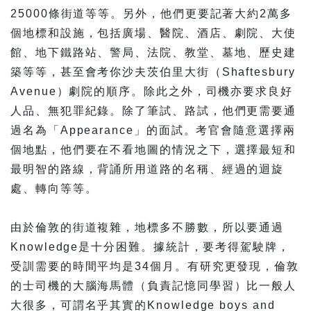
25000條街道等等。另外，他們更要記著大約2萬多
個地標和設施，包括廣場、醫院、酒店、劇院、大使
館、地下鐵路站、警局、法院、教堂、墓地、歷史建
築等等，甚至會考你沙夫茨伯里大街（Shaftesbury
Avenue）劇院的順序。除此之外，司機亦要求良好
人品、無犯罪紀錄。除了筆試、路試，他們更需要通
過名為「Appearance」的面試。考官會隨意選擇兩
個地點，他們要在不看地圖的情況之下，選擇最短和
最明智的路線，背誦所用道路的名稱、經過的迴旋
處、轉向等等。
由於倫敦的街道複雜，地標多不勝數，所以要通過
Knowledge是十分困難。據統計，要考得駕駛牌，
受訓需要的時間平均是34個月。有研究更發現，倫敦
的士司機的大腦海馬體（負責記憶同學習）比一般人
大很多，可謂名乎其實的Knowledge boys and