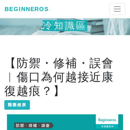
BEGINNEROS
冷知識區
【防禦・修補・誤會
︱傷口為何越接近康
復越痕？】
醫藥健康