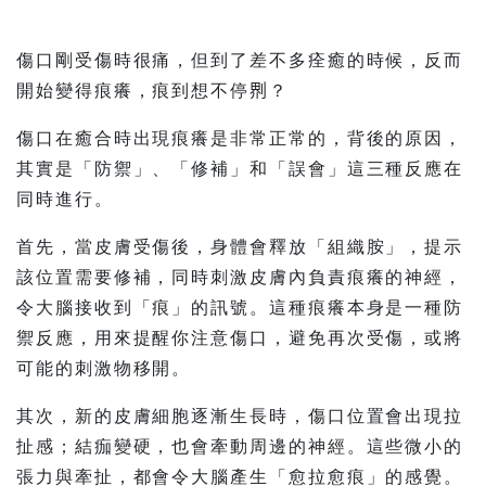
傷口剛受傷時很痛，但到了差不多痊癒的時候，反而
開始變得痕癢，痕到想不停𠝹？
傷口在癒合時出現痕癢是非常正常的，背後的原因，
其實是「防禦」、「修補」和「誤會」這三種反應在
同時進行。
首先，當皮膚受傷後，身體會釋放「組織胺」，提示
該位置需要修補，同時刺激皮膚內負責痕癢的神經，
令大腦接收到「痕」的訊號。這種痕癢本身是一種防
禦反應，用來提醒你注意傷口，避免再次受傷，或將
可能的刺激物移開。
其次，新的皮膚細胞逐漸生長時，傷口位置會出現拉
扯感；結痂變硬，也會牽動周邊的神經。這些微小的
張力與牽扯，都會令大腦產生「愈拉愈痕」的感覺。