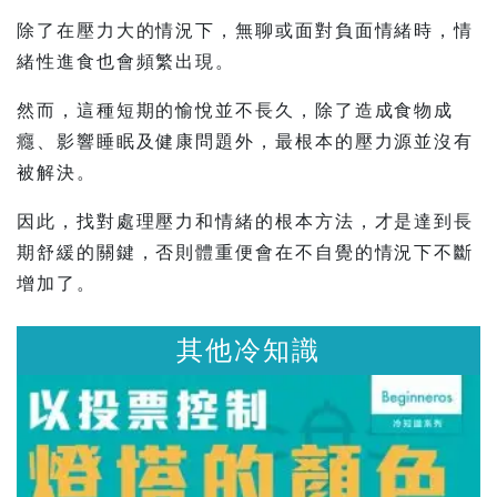
除了在壓力大的情況下，無聊或面對負面情緒時，情
緒性進食也會頻繁出現。
然而，這種短期的愉悅並不長久，除了造成食物成
癮、影響睡眠及健康問題外，最根本的壓力源並沒有
被解決。
因此，找對處理壓力和情緒的根本方法，才是達到長
期舒緩的關鍵，否則體重便會在不自覺的情況下不斷
增加了。
他冷知識
其他