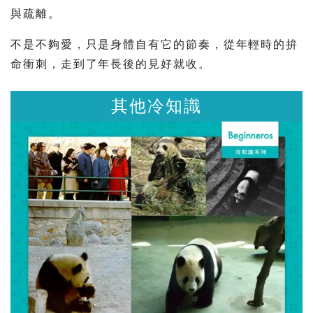
與疏離。
不是不夠愛，只是身體自有它的節奏，從年輕時的拚
命衝刺，走到了年長後的見好就收。
其他冷知識