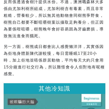
反而係透過食樹汁提供水份。不過，澳洲嘅森林大多
係由尤加利樹所組成，尤加利樹含有毒素，而且非常
粗糙，營養較少，所以無其他動物會同樹熊爭野食，
樹熊自己都要不斷咀嚼樹葉以攝取足夠養分，但正因
為要係咁咀嚼，樹熊晚年會好容易因為牙齒磨損，導
致無法進食而餓死。
另一方面，樹熊成日都會比人感覺懶洋洋，其實係因
為佢地身體新陳代謝較慢，每日需睡眠17至20小
時，加上佢地並唔係群居動物，平均每天大約只會用
15分鐘進行社交行為，所以難怪會令人佢對地有呢種
感覺。
其他冷知識