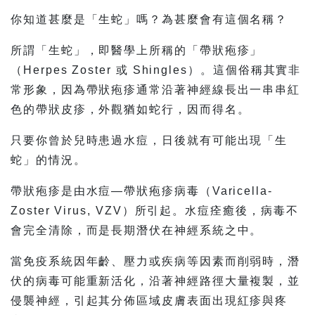
你知道甚麼是「生蛇」嗎？為甚麼會有這個名稱？
所謂「生蛇」，即醫學上所稱的「帶狀疱疹」
（Herpes Zoster 或 Shingles）。這個俗稱其實非
常形象，因為帶狀疱疹通常沿著神經線長出一串串紅
色的帶狀皮疹，外觀猶如蛇行，因而得名。
只要你曾於兒時患過水痘，日後就有可能出現「生
蛇」的情況。
帶狀疱疹是由水痘—帶狀疱疹病毒（Varicella-
Zoster Virus, VZV）所引起。水痘痊癒後，病毒不
會完全清除，而是長期潛伏在神經系統之中。
當免疫系統因年齡、壓力或疾病等因素而削弱時，潛
伏的病毒可能重新活化，沿著神經路徑大量複製，並
侵襲神經，引起其分佈區域皮膚表面出現紅疹與疼