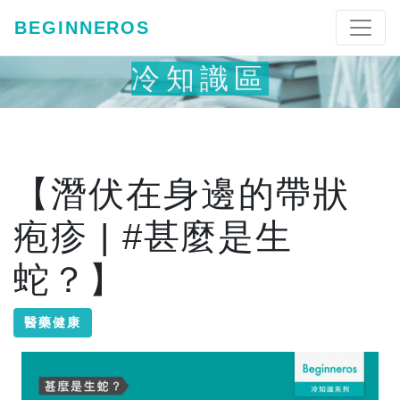
BEGINNEROS
冷知識區
【潛伏在身邊的帶狀
疱疹 | #甚麼是生
蛇？】
醫藥健康