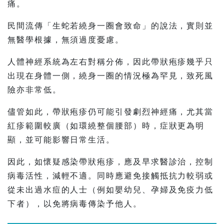
痛。
民間流傳「生蛇若繞身一圈會致命」的說法，實則並
無醫學根據，無須過度憂慮。
人體神經系統為左右對稱分佈，因此帶狀疱疹幾乎只
出現在身體一側，繞身一圈的情況極為罕見，致死風
險亦非常低。
儘管如此，帶狀疱疹仍可能引發劇烈神經痛，尤其當
紅疹範圍較廣（如環繞整個腰部）時，症狀更為明
顯，並可能影響日常生活。
因此，如懷疑感染帶狀疱疹，應及早求醫診治，控制
病毒活性，減輕不適。同時應避免接觸抵抗力較弱或
從未出過水痘的人士（例如嬰幼兒、孕婦及免疫力低
下者），以免將病毒傳染予他人。