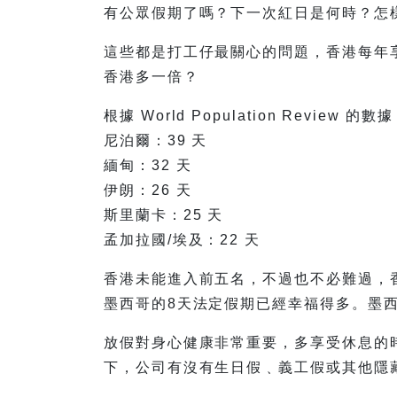
有公眾假期了嗎？下一次紅日是何時？怎
這些都是打工仔最關心的問題，香港每年
香港多一倍？
根據 World Population Revi
尼泊爾：39 天
緬甸：32 天
伊朗：26 天
斯里蘭卡：25 天
孟加拉國/埃及：22 天
香港未能進入前五名，不過也不必難過，香
墨西哥的8天法定假期已經幸福得多。墨
放假對身心健康非常重要，多享受休息的
下，公司有沒有生日假﹑義工假或其他隱