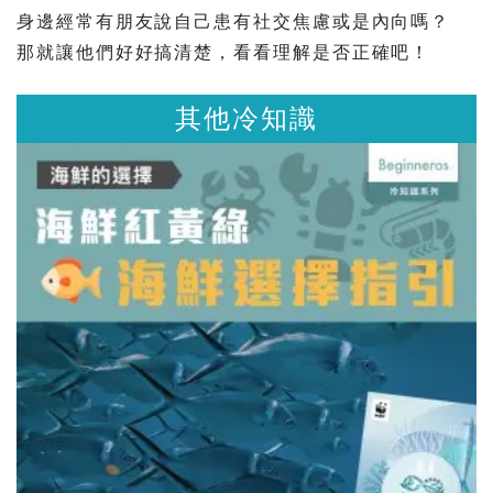
身邊經常有朋友說自己患有社交焦慮或是內向嗎？
那就讓他們好好搞清楚，看看理解是否正確吧！
識
其他冷知識