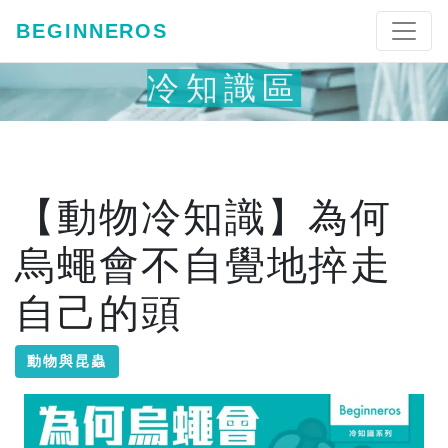
BEGINNEROS
冷知識區
【動物冷知識】為何
烏蠅會不自覺地捽走
自己的頭
動物與昆蟲