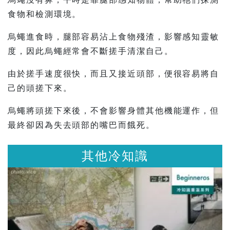
食物和檢測環境。
烏蠅進食時，腿部容易沾上食物殘渣，影響感知靈敏
度，因此烏蠅經常會不斷搓手清潔自己。
由於搓手速度很快，而且又接近頭部，便很容易將自
己的頭搓下來。
烏蠅將頭搓下來後，不會影響身體其他機能運作，但
最終卻因為失去頭部的嘴巴而餓死。
冷知識
其他冷