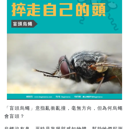
「盲頭烏蠅」意指亂衝亂撞，毫無方向，但為何烏蠅
會盲頭？
烏蠅沒有鼻，平時是靠腿部感知物體，幫助牠們探測