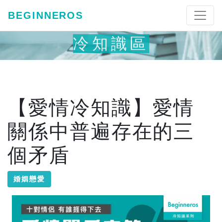
BEGINNEROS
冷知識區
【愛情冷知識】愛情
關係中普遍存在的三
個矛盾
婚姻戀愛