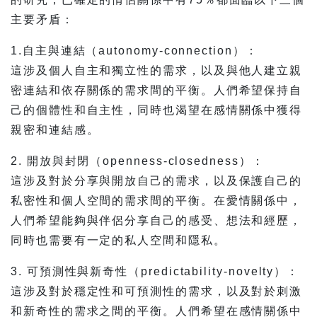
主要矛盾：
1.自主與連結（autonomy-connection）：
這涉及個人自主和獨立性的需求，以及與他人建立親
密連結和依存關係的需求間的平衡。人們希望保持自
己的個體性和自主性，同時也渴望在感情關係中獲得
親密和連結感。
2. 開放與封閉（openness-closedness）：
這涉及對於分享與開放自己的需求，以及保護自己的
私密性和個人空間的需求間的平衡。在愛情關係中，
人們希望能夠與伴侶分享自己的感受、想法和經歷，
同時也需要有一定的私人空間和隱私。
3. 可預測性與新奇性（predictability-novelty）：
這涉及對於穩定性和可預測性的需求，以及對於刺激
和新奇性的需求之間的平衡。人們希望在感情關係中