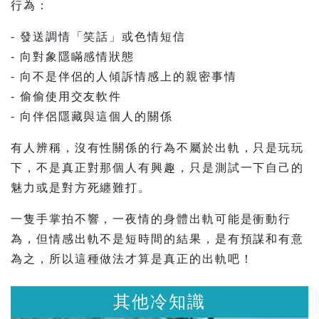
行為：
- 發送調情「笑話」或色情短信
- 向對象隱瞞感情狀態
- 向不是伴侶的人傾訴情感上的親密事情
- 偷偷使用交友軟件
- 向伴侶隱藏與這個人的關係
有人辨稱，沒有性關係的行為不屬於出軌，只是玩玩
下，不是真正對那個人有興趣，只是測試一下自己的
魅力或是對方死纏難打。
一隻手掌拍不響，一夜情的身體出軌可能是衝動行
為，但情感出軌不是短時間的結果，是有預謀和有意
為之，所以這種做法才算是真正的出軌吧！
冷知識
其他冷