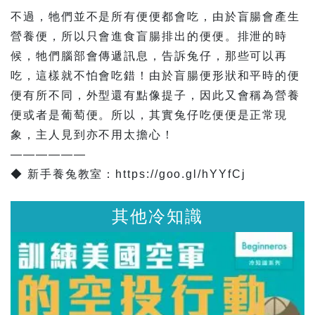
不過，牠們並不是所有便便都會吃，由於盲腸會產生
營養便，所以只會進食盲腸排出的便便。排泄的時
候，牠們腦部會傳遞訊息，告訴兔仔，那些可以再
吃，這樣就不怕會吃錯！由於盲腸便形狀和平時的便
便有所不同，外型還有點像提子，因此又會稱為營養
便或者是葡萄便。所以，其實兔仔吃便便是正常現
象，主人見到亦不用太擔心！
——————
◆ 新手養兔教室：https://goo.gl/hYYfCj
冷知識
其他冷