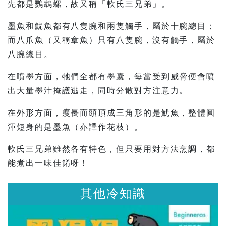
先都是鸚鵡螺，故又稱「軟氏三兄弟」。
墨魚和魷魚都有八隻腕和兩隻觸手，屬於十腕總目；
而八爪魚（又稱章魚）只有八隻腕，沒有觸手，屬於
八腕總目。
在噴墨方面，牠們全都有墨囊，每當受到威脅便會噴
出大量墨汁掩護逃走，同時分散對方注意力。
在外形方面，瘦長而頭頂成三角形的是魷魚，整體圓
渾短身的是墨魚（亦譯作花枝）。
軟氏三兄弟雖然各有特色，但只要用對方法烹調，都
能煮出一味佳餚呀！
其他冷知識