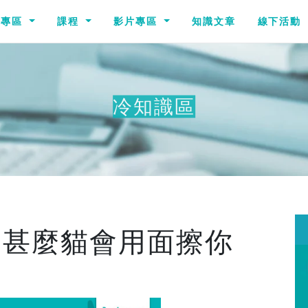
識專區
課程
影片專區
知識文章
線下活動
冷知識區
為甚麼貓會用面擦你