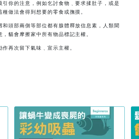
吸引你的注意，例如乞討食物﹑要求揉肚子，或是
這種做法會得到想要的零食或撫摸。
唇和頭部兩側等部位都有腺體釋放信息素，人類聞
意，貓會摩擦家中所有物品標記主權。
動作再次留下氣味﹑宣示主權。