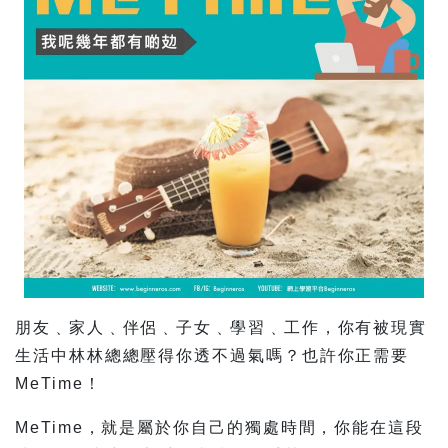
朋友﹑家人﹑伴侶﹑子女﹑學習﹑工作，你有被現實
生活中林林總總壓得你透不過氣嗎？也許你正需要
MeTime！
MeTime，就是屬於你自己的獨處時間，你能在這段