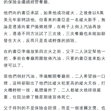
的保險金繼續經營餐廳。
他們向約書亞承諾，如果他成功縱火，之後會以6萬
美元年薪聘請他。但看來約書亞是一名縱火新手，無
論是透過向窗戶拋燃燒彈，在椅子上倒上汽油再放
火，透過不同方法試了三次後，三次餐廳也未能如願
發生大火，反而只是造成輕微的損毀。
在約書亞準備放第四次火之前，父子二人決定幫他一
把，事前在餐廳周圍散佈汽油，只要約書亞進來點火
便可以了。
當他們倒好汽油，準備離開餐廳前，二人希望抽一口
煙，這時卻顯出了他們比縱火犯更高的縱火天份，打
火機輕輕一按，氣體爆炸了，二人都被火燒得很嚴
重，住院治療了幾星期後宣佈死亡。
父子得到的不是保險金賠償，而是一個達爾文獎。也