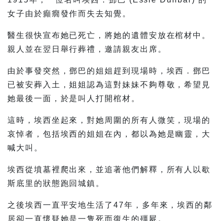
女子由於癲癇發作而失去知覺。
醫生很快宣布她已死亡，將她的遺體安放在棺材中。
親人並在翌日舉行葬禮，邀請親友出席。
由於事發突然，鄧巴的姐姐趕到現場時，埃西．鄧巴
已被安葬入土，姐姐認為這對妹妹不夠尊敬，希望見
她最後一面，於是叫人打開棺材。
這時，埃西坐起來，對她周圍的所有人微笑，現場的
哀悼者，包括埃西的姐姐在內，都以為她是幽靈，大
喊大叫。
埃西從墳墓裡爬出來，並追著他們解釋，所有人以歇
斯底里的狀態跑回城鎮。
之後埃西一直平安地生活了47年，多年來，埃西的鄰
居卻一直懷疑她是一隻死而復生的殭屍。