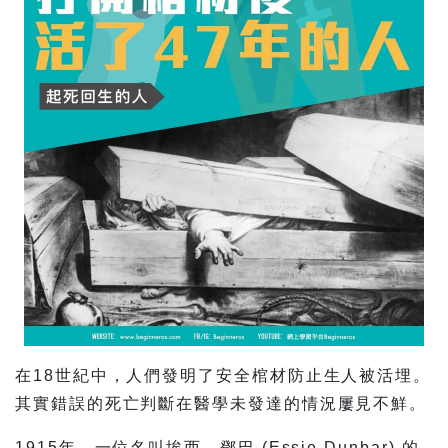
在18世紀中，人們發明了安全棺材防止生人被活埋。
其實錯誤的死亡判斷在醫學未發達的情況屢見不鮮。
1915年，一位名叫埃西．鄧巴 (Essie Dunbar) 的