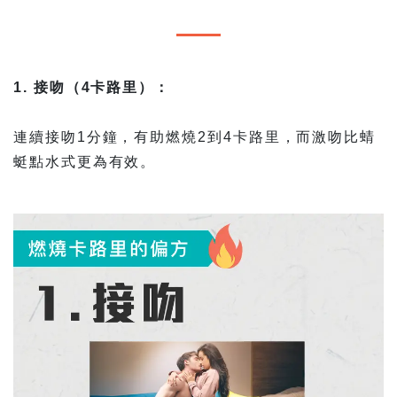
1. 接吻（4卡路里）：
連續接吻1分鐘，有助燃燒2到4卡路里，而激吻比蜻
蜓點水式更為有效。