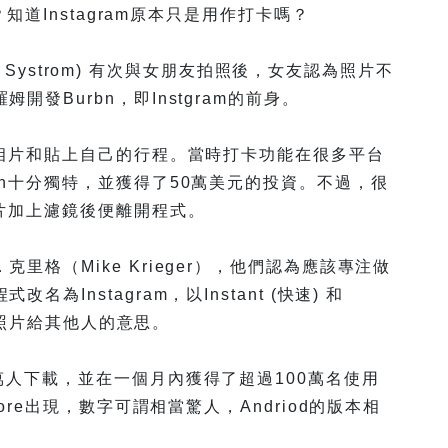
？知道Instagram原本只是用作打卡嗎？
in Systrom) 有次與女朋友拍照後，女友認為照片不
發Burbn，即Instgram的前身。
享相片和貼上自己的行程。當時打卡功能在很多平台
bn十分獨特，並獲得了50萬美元的投資。不過，很
照片加上濾鏡後便離開程式。
格（Mike Krieger），他們認為應該專注做
Instagram，以Instant (快速) 和
分享照片給其他人的意思。
萬人下載，並在一個月內獲得了超過100萬名使用
ore出現，數字可謂相當驚人，Andriod的版本相