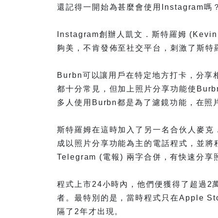
還記得一開始為甚麼會使用Instagram嗎
Instagram創辦人凱文．斯特羅姆 (Kev
夠美，不肯發佈至社交平台，刺激了斯特羅姆開
Burbn可以讓用戶在特定地方打卡，分
都十分常見，但加上照片分享功能使Bur
多人使用Burbn都是為了濾鏡功能，在
斯特羅姆在這時加入了另一名合伙人麥克．克里
成以照片分享功能為主的電話程式，並將程式改名為
Telegram (電報) 兩字合併，有快速
程式上市24小時內，他們便獲得了超過2
者。最特別的是，當時程式只在Apple St
隔了2年才出現。