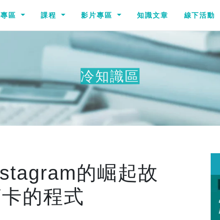
識專區
課程
影片專區
知識文章
線下活動
冷知識區
其他冷
tagram的崛起故
打卡的程式