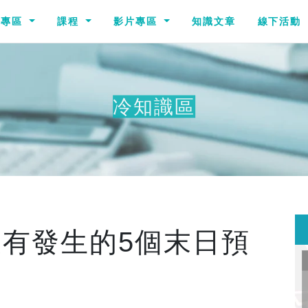
識專區
課程
影片專區
知識文章
線下活動
冷知識區
其他冷知識
有發生的5個末日預