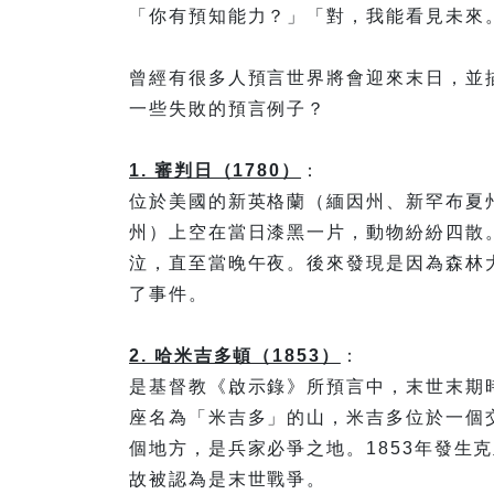
「你有預知能力？」「對，我能看見未來
曾經有很多人預言世界將會迎來末日，並
一些失敗的預言例子？
1. 審判日（1780）
：
位於美國的新英格蘭（緬因州、新罕布夏
州）上空在當日漆黑一片，動物紛紛四散
泣，直至當晚午夜。後來發現是因為森林
了事件。
2. 哈米吉多頓（1853）
：
是基督教《啟示錄》所預言中，末世末期
座名為「米吉多」的山，米吉多位於一個
個地方，是兵家必爭之地。1853年發生
故被認為是末世戰爭。