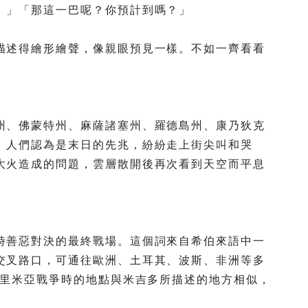
。」「那這一巴呢？你預計到嗎？」
描述得繪形繪聲，像親眼預見一樣。不如一齊看看
州、佛蒙特州、麻薩諸塞州、羅德島州、康乃狄克
。人們認為是末日的先兆，紛紛走上街尖叫和哭
大火造成的問題，雲層散開後再次看到天空而平息
時善惡對決的最終戰場。這個詞來自希伯來語中一
交叉路口，可通往歐洲、土耳其、波斯、非洲等多
克里米亞戰爭時的地點與米吉多所描述的地方相似，