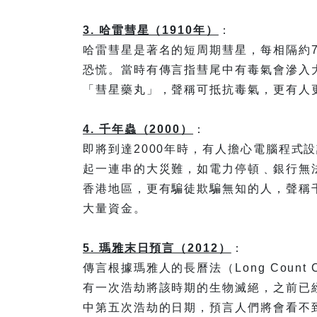
3. 哈雷彗星（1910年）
：
哈雷彗星是著名的短周期彗星，每相隔約7
恐慌。當時有傳言指彗尾中有毒氣會滲入
「彗星藥丸」，聲稱可抵抗毒氣，更有人
4. 千年蟲（2000）
：
即將到達2000年時，有人擔心電腦程式
起一連串的大災難，如電力停頓﹑銀行無
香港地區，更有騙徒欺騙無知的人，聲稱
大量資金。
5. 瑪雅末日預言（2012）
：
傳言根據瑪雅人的長曆法（Long Count
有一次浩劫將該時期的生物滅絕，之前已經
中第五次浩劫的日期，預言人們將會看不