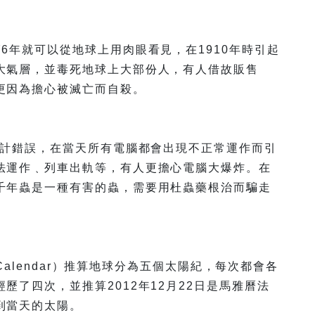
6年就可以從地球上用肉眼看見，在1910年時引起
大氣層，並毒死地球上大部份人，有人借故販售
更因為擔心被滅亡而自殺。
設計錯誤，在當天所有電腦都會出現不正常運作而引
法運作﹑列車出軌等，有人更擔心電腦大爆炸。在
千年蟲是一種有害的蟲，需要用杜蟲藥根治而騙走
 Calendar）推算地球分為五個太陽紀，每次都會各
歷了四次，並推算2012年12月22日是馬雅曆法
到當天的太陽。