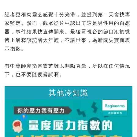
記者更稱肉靈芝感覺十分光滑，並提到第二天會找專
家監定。然而，觀眾從片中認出了這是男性用的自慰
器，事件結果快速傳開來。最後電視台的節目組於微
博上解釋該記者太年輕，不諳世事，為新聞失實而表
示抱歉。
有中藥師亦指肉靈芝難以判斷真偽，所以在任何情況
下，也不要隨便嘗試啊。
識
其他冷知識