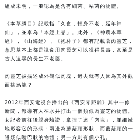
組成未明，一般認為是含有細菌、粘菌的物體。
《本草綱目》記載指「久食，輕身不老，延年神
仙」，並奉為「本經上品」。此外，《神農本草
經》，《山海經》，《抱朴子》都有記載著肉靈芝，
意思基本上都是說食用肉靈芝可以獲得長壽，甚至是
古人追尋的長生不老藥。
肉靈芝被描述成外觀似肉塊，過去就有人因為其外觀
而搞烏龍？
2012年西安電視台播出的《西安零距離》其中一條
新聞，報導有人在水井打出一個類似肉靈芝的物體。
女記者前往後親身驗證，拿捏了這「肉塊」，並細緻
地形容它的形狀：兩邊為蘑菇頭形狀，而蘑菇頭的一
邊疑似嘴巴狀的物體；另一方則有個小孔。