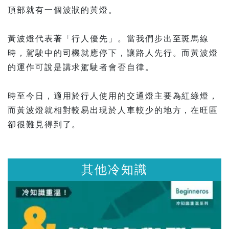
頂部就有一個波狀的黃燈。
黃波燈代表著「行人優先」。當我們步出至斑馬線
時，駕駛中的司機就應停下，讓路人先行。而黃波燈
的運作可說是講求駕駛者會否自律。
時至今日，適用於行人使用的交通燈主要為紅綠燈，
而黃波燈就相對較易出現於人車較少的地方，在旺區
卻很難見得到了。
知識
其他冷知