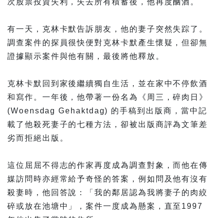
次股票投資失利，失去所有積蓄後，他再度酗酒。
有一天，克林卡默告訴朋友，他的妻子突然失踪了。
調查案件的探員很快便對克林卡默產生懷疑，但卻無
證據顯示案件與他有關，最後將他釋放。
克林卡默回到家後繼續獨自生活，並在家中不停飲酒
和寫作。一年後，他帶著一份名為《周三，碎肉日》
(Woensdag Gehaktdag) 的手稿到出版商，當中記
載了他殺死妻子的七種方法，卻被出版商評為文筆差
劣而拒絕出版。
這位屈屈不得志的作家再度成為調查對象，而他在傳
媒訪問時亦經常給予奇怪的答案，例如問及他有沒有
殺妻時，他回答說：「我的鄰居認為我將妻子的肉絞
碎或放在池塘中」，案件一度成為懸案，直至1997