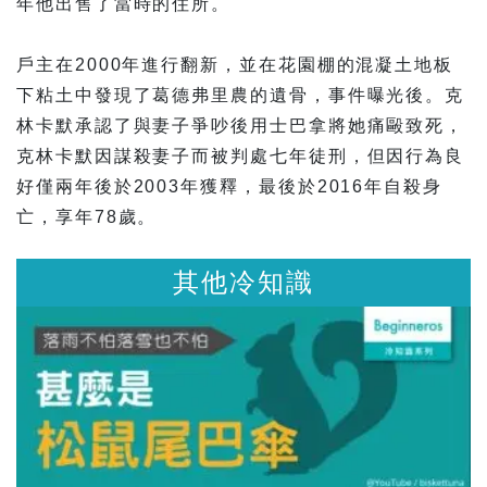
年他出售了當時的住所。
戶主在2000年進行翻新，並在花園棚的混凝土地板
下粘土中發現了葛德弗里農的遺骨，事件曝光後。克
林卡默承認了與妻子爭吵後用士巴拿將她痛毆致死，
克林卡默因謀殺妻子而被判處七年徒刑，但因行為良
好僅兩年後於2003年獲釋，最後於2016年自殺身
亡，享年78歲。
其他冷知識