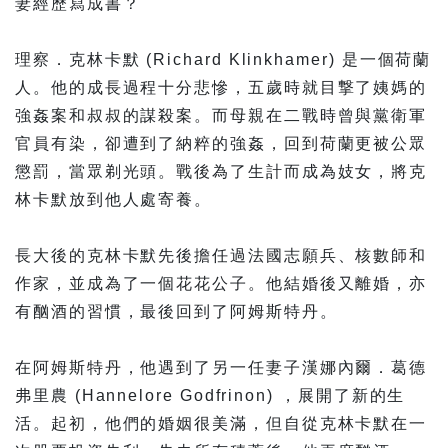
妻經歷寫成書？
理察．克林卡默 (Richard Klinkhamer) 是一個荷蘭
人。他的成長過程十分悲慘，五歲時就目撃了姨媽的
強姦案和叔叔的謀殺案。而母親在二戰時曾與黨衛軍
官員有染，卻遭到了納粹的強姦，回到荷蘭更被公眾
懲罰，當眾剃光頭。戰後為了生計而成為妓女，將克
林卡默放到他人處寄養。
長大後的克林卡默先後擔任過法國志願兵、核數師和
作家，並成為了一個花花公子。他結婚後又離婚，亦
有酗酒的習慣，最後回到了阿姆斯特丹。
在阿姆斯特丹，他遇到了另一任妻子漢娜內爾．葛德
弗里農 (Hannelore Godfrinon) ，展開了新的生
活。起初，他們的婚姻很美滿，但自從克林卡默在一