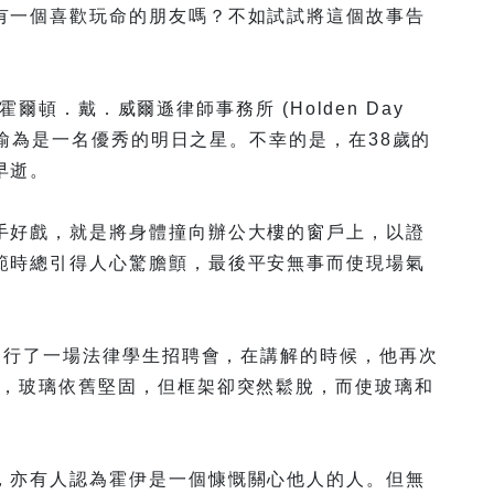
有一個喜歡玩命的朋友嗎？不如試試將這個故事告
多霍爾頓．戴．威爾遜律師事務所 (Holden Day
界被喻為是一名優秀的明日之星。不幸的是，在38歲的
早逝。
手好戲，就是將身體撞向辦公大樓的窗戶上，以證
範時總引得人心驚膽顫，最後平安無事而使現場氣
心舉行了一場法律學生招聘會，在講解的時候，他再次
確，玻璃依舊堅固，但框架卻突然鬆脫，而使玻璃和
，亦有人認為霍伊是一個慷慨關心他人的人。但無