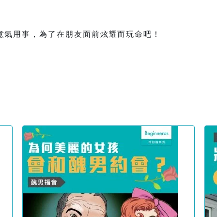
意氣用事，為了在朋友面前炫耀而玩命吧！