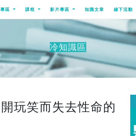
識專區
課程
影片專區
知識文章
線下活動
冷知識區
其
因開玩笑而失去性命的