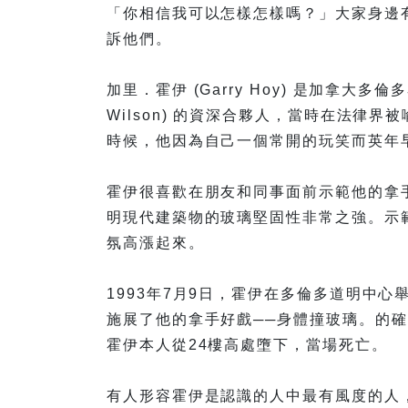
「你相信我可以怎樣怎樣嗎？」大家身邊
訴他們。
加里．霍伊 (Garry Hoy) 是加拿大多倫
Wilson) 的資深合夥人，當時在法律
時候，他因為自己一個常開的玩笑而英年
霍伊很喜歡在朋友和同事面前示範他的拿
明現代建築物的玻璃堅固性非常之強。示
氛高漲起來。
1993年7月9日，霍伊在多倫多道明中
施展了他的拿手好戲──身體撞玻璃。的
霍伊本人從24樓高處墮下，當場死亡。
有人形容霍伊是認識的人中最有風度的人