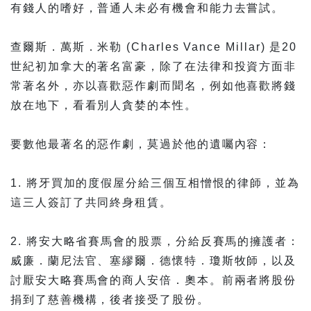
有錢人的嗜好，普通人未必有機會和能力去嘗試。
查爾斯．萬斯．米勒 (Charles Vance Millar) 是20
世紀初加拿大的著名富豪，除了在法律和投資方面非
常著名外，亦以喜歡惡作劇而聞名，例如他喜歡將錢
放在地下，看看別人貪婪的本性。
要數他最著名的惡作劇，莫過於他的遺囑內容：
1. 將牙買加的度假屋分給三個互相憎恨的律師，並為
這三人簽訂了共同終身租賃。
2. 將安大略省賽馬會的股票，分給反賽馬的擁護者：
威廉．蘭尼法官、塞繆爾．德懷特．瓊斯牧師，以及
討厭安大略賽馬會的商人安倍．奧本。前兩者將股份
捐到了慈善機構，後者接受了股份。