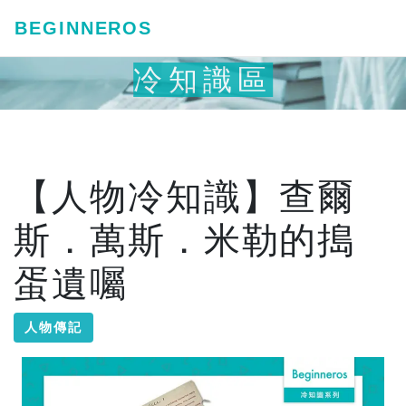
BEGINNEROS
冷知識區
【人物冷知識】查爾
斯．萬斯．米勒的搗
蛋遺囑
人物傳記